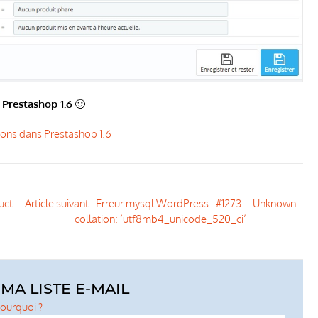
 Prestashop 1.6
🙂
tions dans Prestashop 1.6
uct-
Article suivant : Erreur mysql WordPress : #1273 – Unknown
collation: ‘utf8mb4_unicode_520_ci’
MA LISTE E-MAIL
ourquoi ?