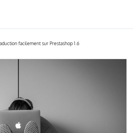
LA BONNE RECETTE
AVIS CLIENTS
aduction facilement sur Prestashop 1.6
LANCE WORDPRESS
MAINTENANCE WORDPRESS
DPRESS
TUTORIEL
FORMATIONS
SERVICES
THÈMES
MON 