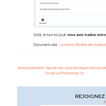
Voilà, le tour est joué,
vous avez traduis votre
Document utile :
La notice officielle des traduc
NAVIGATION
Article précédent : Ajouter des caractéristiques dans prod
DE
list.tpl sur Prestashop 1.6
L’ARTICLE
REJOIGNEZ 
P