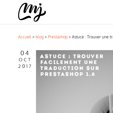
ACCUEIL
PRÉSENTATION
Accueil
>
blog
>
Prestashop
>
Astuce : Trouver une tr
MES SERVICES
FREE
04
RÉALISATIONS
OCT
2017
BLOG
PRESTASHOP
WOR
CONTACT
BOUTIQUE EN LIGNE