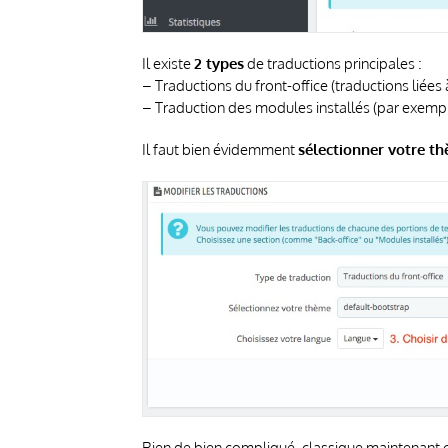
Il existe
2 types
de traductions principales :
– Traductions du front-office (traductions liées
– Traduction des modules installés (par exemple
Il faut bien évidemment
sélectionner votre t
Rien de bien compliqué, classique maintenant o