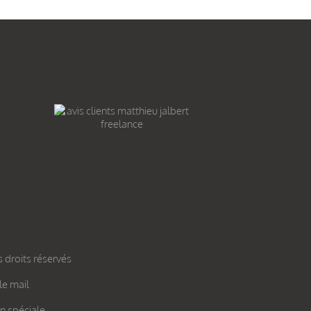
 droits réservés
le mail
on spéciale