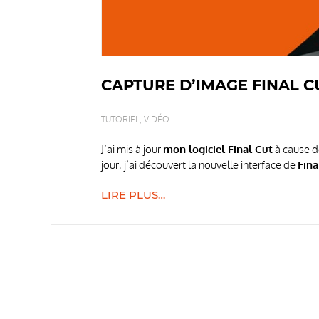
CAPTURE D’IMAGE FINAL CUT
TUTORIEL
,
VIDÉO
J’ai mis à jour
mon logiciel Final Cut
à cause d
jour, j’ai découvert la nouvelle interface de
Fina
“CAPTURE
LIRE PLUS…
D’IMAGE
FINAL
CUT
PRO
X
10.1.1”