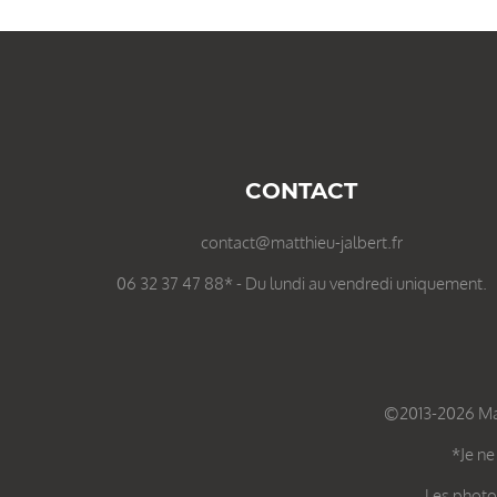
CONTACT
contact@matthieu-jalbert.fr
06 32 37 47 88* - Du lundi au vendredi uniquement.
©2013-2026 Matt
*Je ne
Les photos