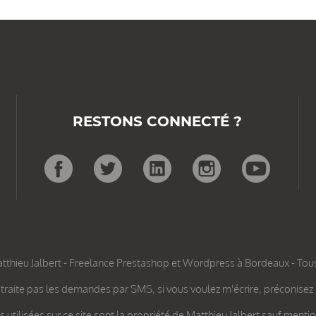
RESTONS CONNECTÉ ?
hieu Jalbert - Freelance Prestashop et Wordpress à Bordeaux - Tous
 traite pas les demandes par SMS, si vous voulez m'écrire, préconisez 
 utilisées sur ce site sont la propriété de Matthieu Jalbert sauf menti